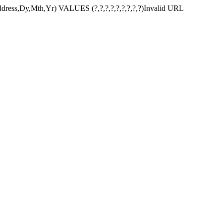
dress,Dy,Mth,Yr) VALUES (?,?,?,?,?,?,?,?,?)Invalid URL